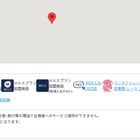
メルスプラン
メルスプラン
WEB入会
コンタクトレ
加盟施設
店
加盟施設
対応店
定期便(ムータン
(新規入会のみ)※
施店舗
・出張・旅行等の理由で会員様へのサービス提供ができません。
となります。