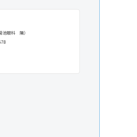
菊池眼科 隣）
678