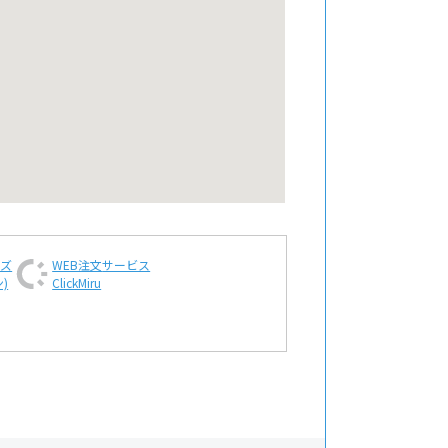
ンズ
WEB注文
サービス
)
ClickMiru