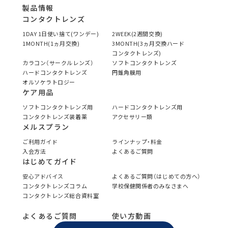
製品情報
コンタクトレンズ
1DAY 1日使い捨て(ワンデー)
2WEEK(2週間交換)
1MONTH(1ヵ月交換)
3MONTH(3ヵ月交換ハード
コンタクトレンズ)
カラコン（サークルレンズ）
ソフトコンタクトレンズ
ハードコンタクトレンズ
円錐角膜用
オルソケラトロジー
ケア用品
ソフトコンタクトレンズ用
ハードコンタクトレンズ用
コンタクトレンズ装着薬
アクセサリー類
メルスプラン
ご利用ガイド
ラインナップ・料金
入会方法
よくあるご質問
はじめてガイド
安心アドバイス
よくあるご質問（はじめての方へ）
コンタクトレンズコラム
学校保健関係者のみなさまへ
コンタクトレンズ総合資料室
よくあるご質問
使い方動画