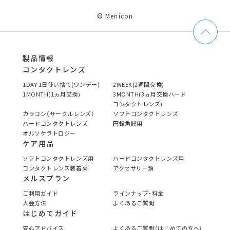
© Menicon
製品情報
コンタクトレンズ
1DAY 1日使い捨て(ワンデー)
2WEEK(2週間交換)
1MONTH(1ヵ月交換)
3MONTH(3ヵ月交換ハード
コンタクトレンズ)
カラコン（サークルレンズ）
ソフトコンタクトレンズ
ハードコンタクトレンズ
円錐角膜用
オルソケラトロジー
ケア用品
ソフトコンタクトレンズ用
ハードコンタクトレンズ用
コンタクトレンズ装着薬
アクセサリー類
メルスプラン
ご利用ガイド
ラインナップ・料金
入会方法
よくあるご質問
はじめてガイド
安心アドバイス
よくあるご質問（はじめての方へ）