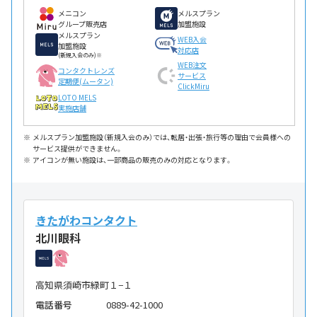
メニコン
メルスプラン
グループ販売店
加盟施設
メルスプラン
WEB入会
加盟施設
対応店
(新規入会のみ)※
WEB注文
コンタクトレンズ
サービス
定期便(ムータン)
ClickMiru
LOTO MELS
実施店舗
メルスプラン加盟施設（新規入会のみ）では、転居・出張・旅行等の理由で会員様への
サービス提供ができません。
アイコンが無い施設は、一部商品の販売のみの対応となります。
きたがわコンタクト
北川眼科
高知県須崎市緑町１−１
電話番号
0889-42-1000