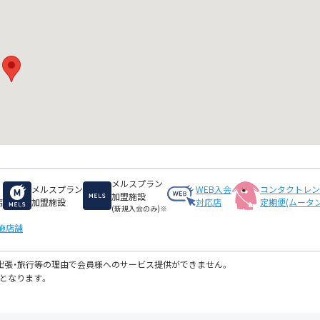
メルスプラン
メルスプラン
WEB入会
コンタクトレ
加盟施設
店
加盟施設
対応店
定期便(ムータン
(新規入会のみ)※
施店舗
・出張・旅行等の理由で会員様へのサービス提供ができません。
となります。