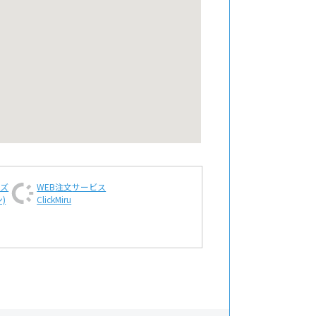
ンズ
WEB注文
サービス
)
ClickMiru