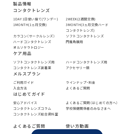
製品情報
コンタクトレンズ
1DAY 1日使い捨て(ワンデー)
2WEEK(2週間交換)
1MONTH(1ヵ月交換)
3MONTH(3ヵ月交換ハード
コンタクトレンズ)
カラコン（サークルレンズ）
ソフトコンタクトレンズ
ハードコンタクトレンズ
円錐角膜用
オルソケラトロジー
ケア用品
ソフトコンタクトレンズ用
ハードコンタクトレンズ用
コンタクトレンズ装着薬
アクセサリー類
メルスプラン
ご利用ガイド
ラインナップ・料金
入会方法
よくあるご質問
はじめてガイド
安心アドバイス
よくあるご質問（はじめての方へ）
コンタクトレンズコラム
学校保健関係者のみなさまへ
コンタクトレンズ総合資料室
よくあるご質問
使い方動画