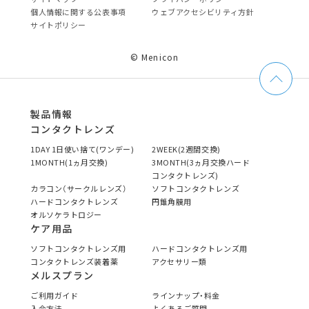
個⼈情報に関する公表事項
ウェブアクセシビリティ方針
サイトポリシー
© Menicon
製品情報
コンタクトレンズ
1DAY 1日使い捨て(ワンデー)
2WEEK(2週間交換)
1MONTH(1ヵ月交換)
3MONTH(3ヵ月交換ハード
コンタクトレンズ)
カラコン（サークルレンズ）
ソフトコンタクトレンズ
ハードコンタクトレンズ
円錐角膜用
オルソケラトロジー
ケア用品
ソフトコンタクトレンズ用
ハードコンタクトレンズ用
コンタクトレンズ装着薬
アクセサリー類
メルスプラン
ご利用ガイド
ラインナップ・料金
入会方法
よくあるご質問