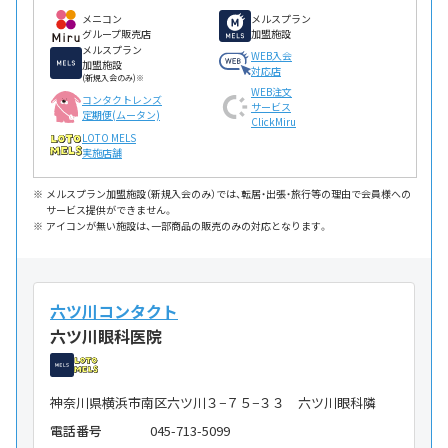
メニコン
メルスプラン
グループ販売店
加盟施設
メルスプラン
WEB入会
加盟施設
対応店
(新規入会のみ)※
WEB注文
コンタクトレンズ
サービス
定期便(ムータン)
ClickMiru
LOTO MELS
実施店舗
メルスプラン加盟施設（新規入会のみ）では、転居・出張・旅行等の理由で会員様への
サービス提供ができません。
アイコンが無い施設は、一部商品の販売のみの対応となります。
六ツ川コンタクト
六ツ川眼科医院
神奈川県横浜市南区六ツ川３−７５−３３ 六ツ川眼科隣
電話番号
045-713-5099