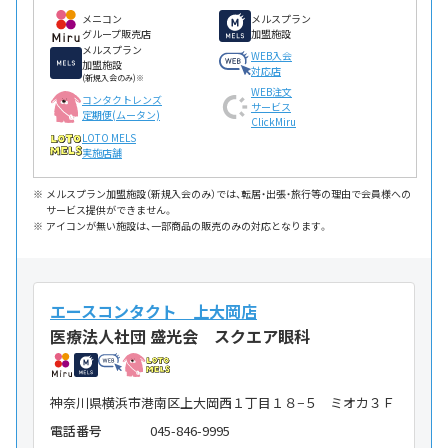
メニコン
メルスプラン
グループ販売店
加盟施設
メルスプラン
WEB入会
加盟施設
対応店
(新規入会のみ)※
WEB注文
コンタクトレンズ
サービス
定期便(ムータン)
ClickMiru
LOTO MELS
実施店舗
メルスプラン加盟施設（新規入会のみ）では、転居・出張・旅行等の理由で会員様への
サービス提供ができません。
アイコンが無い施設は、一部商品の販売のみの対応となります。
エースコンタクト 上大岡店
医療法人社団 盛光会 スクエア眼科
神奈川県横浜市港南区上大岡西１丁目１８−５ ミオカ３Ｆ
電話番号
045-846-9995