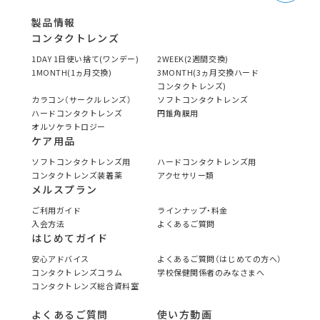
製品情報
コンタクトレンズ
1DAY 1日使い捨て(ワンデー)
2WEEK(2週間交換)
1MONTH(1ヵ月交換)
3MONTH(3ヵ月交換ハード
コンタクトレンズ)
カラコン（サークルレンズ）
ソフトコンタクトレンズ
ハードコンタクトレンズ
円錐角膜用
オルソケラトロジー
ケア用品
ソフトコンタクトレンズ用
ハードコンタクトレンズ用
コンタクトレンズ装着薬
アクセサリー類
メルスプラン
ご利用ガイド
ラインナップ・料金
入会方法
よくあるご質問
はじめてガイド
安心アドバイス
よくあるご質問（はじめての方へ）
コンタクトレンズコラム
学校保健関係者のみなさまへ
コンタクトレンズ総合資料室
よくあるご質問
使い方動画