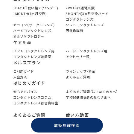
1DAY 1日使い捨て(ワンデー)
2WEEK(2週間交換)
1MONTH(1ヵ月交換)
3MONTH(3ヵ月交換ハード
コンタクトレンズ)
カラコン（サークルレンズ）
ソフトコンタクトレンズ
ハードコンタクトレンズ
円錐角膜用
オルソケラトロジー
ケア用品
ソフトコンタクトレンズ用
ハードコンタクトレンズ用
コンタクトレンズ装着薬
アクセサリー類
メルスプラン
ご利用ガイド
ラインナップ・料金
入会方法
よくあるご質問
はじめてガイド
安心アドバイス
よくあるご質問（はじめての方へ）
コンタクトレンズコラム
学校保健関係者のみなさまへ
コンタクトレンズ総合資料室
よくあるご質問
使い方動画
取扱施設検索