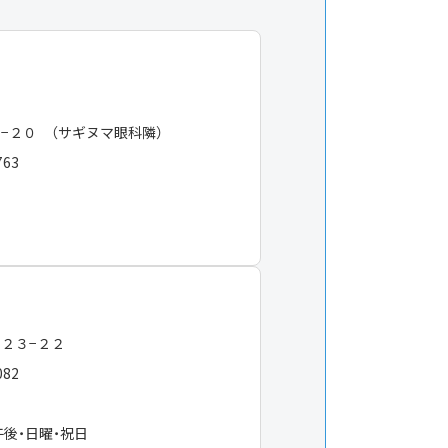
−２０ （サギヌマ眼科隣）
763
−２３−２２
082
午後・日曜・祝日