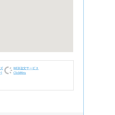
ンズ
WEB注文
サービス
)
ClickMiru