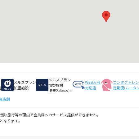
メルスプラン
メルスプラン
WEB入会
コンタクトレ
加盟施設
店
加盟施設
対応店
定期便(ムータン
(新規入会のみ)※
施店舗
・出張・旅行等の理由で会員様へのサービス提供ができません。
となります。