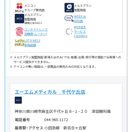
メニコン
メルスプラン
グループ販売店
加盟施設
メルスプラン
WEB入会
加盟施設
対応店
(新規入会のみ)※
WEB注文
コンタクトレンズ
サービス
定期便(ムータン)
ClickMiru
LOTO MELS
実施店舗
メルスプラン加盟施設（新規入会のみ）では、転居・出張・旅行等の理由で会員様への
サービス提供ができません。
アイコンが無い施設は、一部商品の販売のみの対応となります。
エーエムメディカル 千代ケ丘店
神奈川県川崎市麻生区千代ヶ丘８−１−２０ 津田眼科隣
電話番号
044-965-1172
最寄駅・アクセス
小田急線 新百合ヶ丘駅