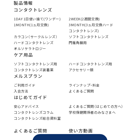
製品情報
コンタクトレンズ
1DAY 1日使い捨て(ワンデー)
2WEEK(2週間交換)
1MONTH(1ヵ月交換)
3MONTH(3ヵ月交換ハード
コンタクトレンズ)
カラコン（サークルレンズ）
ソフトコンタクトレンズ
ハードコンタクトレンズ
円錐角膜用
オルソケラトロジー
ケア用品
ソフトコンタクトレンズ用
ハードコンタクトレンズ用
コンタクトレンズ装着薬
アクセサリー類
メルスプラン
ご利用ガイド
ラインナップ・料金
入会方法
よくあるご質問
はじめてガイド
安心アドバイス
よくあるご質問（はじめての方へ）
コンタクトレンズコラム
学校保健関係者のみなさまへ
コンタクトレンズ総合資料室
よくあるご質問
使い方動画