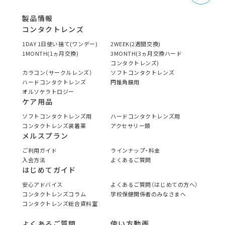
製品情報
コンタクトレンズ
1DAY 1日使い捨て(ワンデー)
2WEEK(2週間交換)
1MONTH(1ヵ月交換)
3MONTH(3ヵ月交換ハード
コンタクトレンズ)
カラコン（サークルレンズ）
ソフトコンタクトレンズ
ハードコンタクトレンズ
円錐角膜用
オルソケラトロジー
ケア用品
ソフトコンタクトレンズ用
ハードコンタクトレンズ用
コンタクトレンズ装着薬
アクセサリー類
メルスプラン
ご利用ガイド
ラインナップ・料金
入会方法
よくあるご質問
はじめてガイド
安心アドバイス
よくあるご質問（はじめての方へ）
コンタクトレンズコラム
学校保健関係者のみなさまへ
コンタクトレンズ総合資料室
よくあるご質問
使い方動画