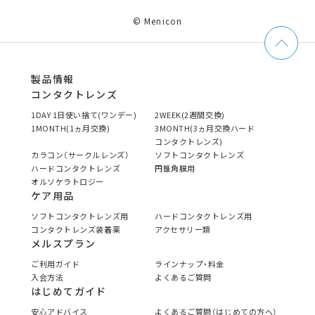
© Menicon
製品情報
コンタクトレンズ
1DAY 1日使い捨て(ワンデー)
2WEEK(2週間交換)
1MONTH(1ヵ月交換)
3MONTH(3ヵ月交換ハード
コンタクトレンズ)
カラコン（サークルレンズ）
ソフトコンタクトレンズ
ハードコンタクトレンズ
円錐角膜用
オルソケラトロジー
ケア用品
ソフトコンタクトレンズ用
ハードコンタクトレンズ用
コンタクトレンズ装着薬
アクセサリー類
メルスプラン
ご利用ガイド
ラインナップ・料金
入会方法
よくあるご質問
はじめてガイド
安心アドバイス
よくあるご質問（はじめての方へ）