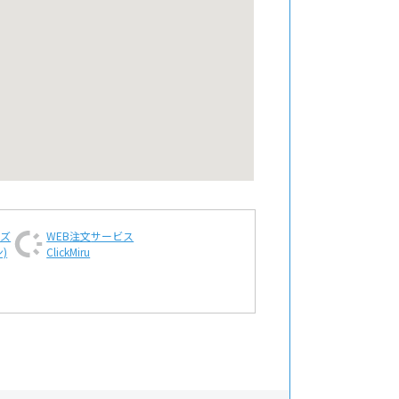
ンズ
WEB注文
サービス
)
ClickMiru