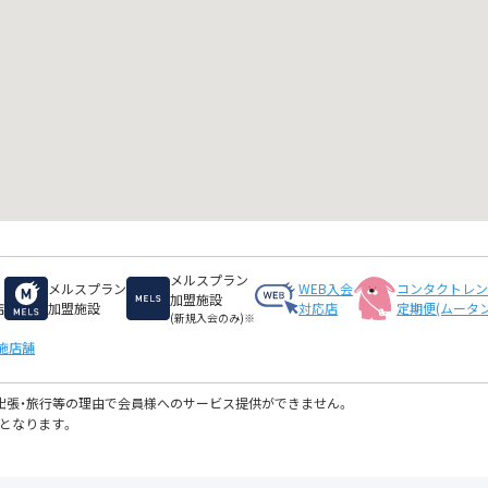
メルスプラン
メルスプラン
WEB入会
コンタクトレ
加盟施設
店
加盟施設
対応店
定期便(ムータン
(新規入会のみ)※
施店舗
・出張・旅行等の理由で会員様へのサービス提供ができません。
となります。