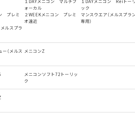
１DAYメニコン マルチフ
１DAYメニコン Reiトー
ォーカル
ック
ン プレミ
２WEEKメニコン プレミ
マンスウエア（メルスプラ
オ遠近
専用）
（メルスプラ
ュー（メルス
メニコンZ
S
メニコンソフト72トーリッ
ク
Z