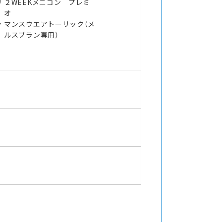
リ
２WEEKメニコン プレミ
オ
ン
マンスウエアトーリック（メ
ルスプラン専用）