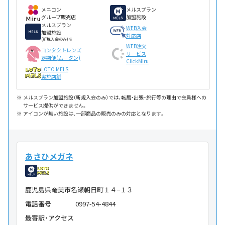
メニコン
メルスプラン
グループ販売店
加盟施設
メルスプラン
WEB入会
加盟施設
対応店
(新規入会のみ)※
WEB注文
コンタクトレンズ
サービス
定期便(ムータン)
ClickMiru
LOTO MELS
実施店舗
メルスプラン加盟施設（新規入会のみ）では、転居・出張・旅行等の理由で会員様への
サービス提供ができません。
アイコンが無い施設は、一部商品の販売のみの対応となります。
あさひメガネ
鹿児島県奄美市名瀬朝日町１４−１３
電話番号
0997-54-4844
最寄駅・アクセス