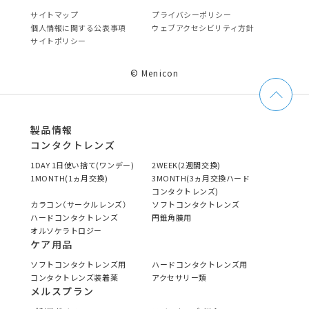
サイトマップ
プライバシーポリシー
個⼈情報に関する公表事項
ウェブアクセシビリティ方針
サイトポリシー
© Menicon
製品情報
コンタクトレンズ
1DAY 1日使い捨て(ワンデー)
2WEEK(2週間交換)
1MONTH(1ヵ月交換)
3MONTH(3ヵ月交換ハード
コンタクトレンズ)
カラコン（サークルレンズ）
ソフトコンタクトレンズ
ハードコンタクトレンズ
円錐角膜用
オルソケラトロジー
ケア用品
ソフトコンタクトレンズ用
ハードコンタクトレンズ用
コンタクトレンズ装着薬
アクセサリー類
メルスプラン