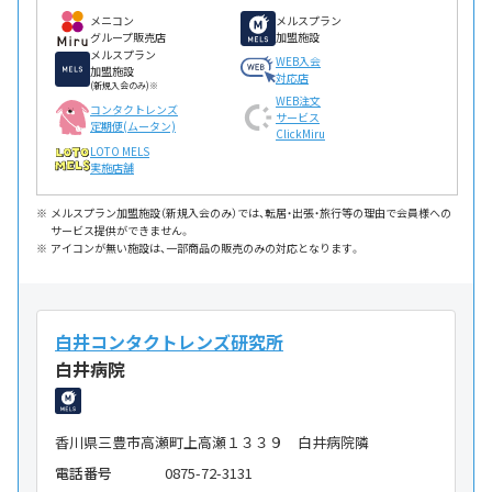
メニコン
メルスプラン
グループ販売店
加盟施設
メルスプラン
WEB入会
加盟施設
対応店
(新規入会のみ)※
WEB注文
コンタクトレンズ
サービス
定期便(ムータン)
ClickMiru
LOTO MELS
実施店舗
メルスプラン加盟施設（新規入会のみ）では、転居・出張・旅行等の理由で会員様への
サービス提供ができません。
アイコンが無い施設は、一部商品の販売のみの対応となります。
白井コンタクトレンズ研究所
白井病院
香川県三豊市高瀬町上高瀬１３３９ 白井病院隣
電話番号
0875-72-3131