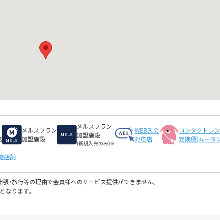
メルスプラン
メルスプラン
WEB入会
コンタクトレ
加盟施設
店
加盟施設
対応店
定期便(ムータン
(新規入会のみ)※
施店舗
・出張・旅行等の理由で会員様へのサービス提供ができません。
となります。