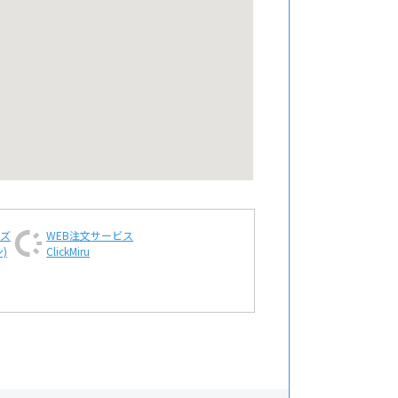
ンズ
WEB注文
サービス
)
ClickMiru