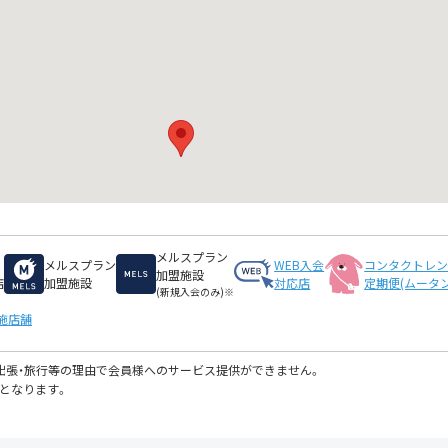
メルスプラン
メルスプラン
WEB入会
コンタクトレ
加盟施設
店
加盟施設
対応店
定期便(ムータン
(新規入会のみ)※
施店舗
・出張・旅行等の理由で会員様へのサービス提供ができません。
となります。