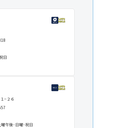
６
818
・祝日
−１−２６
557
土曜午後･日曜･祝日