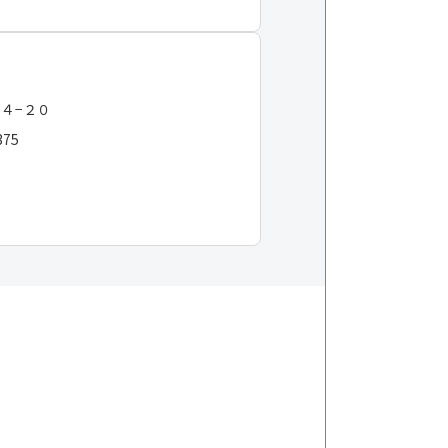
−４−２０
375