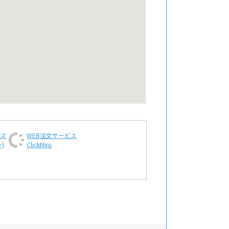
ンズ
WEB注文
サービス
)
ClickMiru