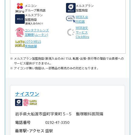
メニコン
メルスプラン
グループ販売店
加盟施設
メルスプラン
WEB入会
加盟施設
対応店
(新規入会のみ)※
WEB注文
コンタクトレンズ
サービス
定期便(ムータン)
ClickMiru
LOTO MELS
実施店舗
メルスプラン加盟施設（新規入会のみ）では、転居・出張・旅行等の理由で会員様への
サービス提供ができません。
アイコンが無い施設は、一部商品の販売のみの対応となります。
ナイスワン
岩手県大船渡市盛町字東町５−５ 飯塚眼科医院隣
電話番号
0192-47-3350
最寄駅・アクセス
盛駅