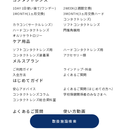
1DAY 1日使い捨て(ワンデー)
2WEEK(2週間交換)
1MONTH(1ヵ月交換)
3MONTH(3ヵ月交換ハード
コンタクトレンズ)
カラコン（サークルレンズ）
ソフトコンタクトレンズ
ハードコンタクトレンズ
円錐角膜用
オルソケラトロジー
ケア用品
ソフトコンタクトレンズ用
ハードコンタクトレンズ用
コンタクトレンズ装着薬
アクセサリー類
メルスプラン
ご利用ガイド
ラインナップ・料金
入会方法
よくあるご質問
はじめてガイド
安心アドバイス
よくあるご質問（はじめての方へ）
コンタクトレンズコラム
学校保健関係者のみなさまへ
コンタクトレンズ総合資料室
よくあるご質問
使い方動画
取扱施設検索