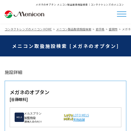
メガネのオプタン メニコン製品取扱施設検索│コンタクトレンズのメニコン
コンタクトレンズのメニコン HOME
メニコン製品取扱施設検索
岩手県
盛岡市
メガネ
メニコン取扱施設検索 [メガネのオプタン]
施設詳細
メガネのオプタン
[谷藤眼科]
メルスプラン
LOTO MELS
加盟施設
実施店舗
(新規入会のみ)※