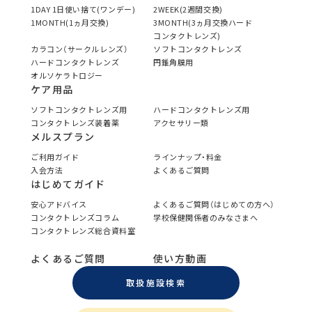
1DAY 1日使い捨て(ワンデー)
2WEEK(2週間交換)
1MONTH(1ヵ月交換)
3MONTH(3ヵ月交換ハード
コンタクトレンズ)
カラコン（サークルレンズ）
ソフトコンタクトレンズ
ハードコンタクトレンズ
円錐角膜用
オルソケラトロジー
ケア用品
ソフトコンタクトレンズ用
ハードコンタクトレンズ用
コンタクトレンズ装着薬
アクセサリー類
メルスプラン
ご利用ガイド
ラインナップ・料金
入会方法
よくあるご質問
はじめてガイド
安心アドバイス
よくあるご質問（はじめての方へ）
コンタクトレンズコラム
学校保健関係者のみなさまへ
コンタクトレンズ総合資料室
よくあるご質問
使い方動画
取扱施設検索