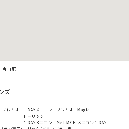
 青山駅
ンズ
 プレミオ
１DAYメニコン プレミオ
Magic
トーリック
ン
１DAYメニコン MelsMEト
メニコン１DAY
スプラン専用）
ーリック（メルスプラン専