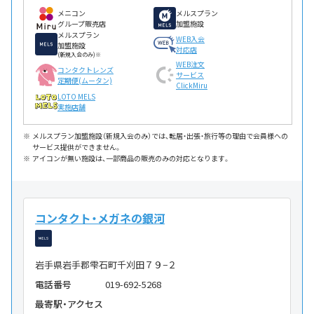
メニコン
メルスプラン
グループ販売店
加盟施設
メルスプラン
WEB入会
加盟施設
対応店
(新規入会のみ)※
WEB注文
コンタクトレンズ
サービス
定期便(ムータン)
ClickMiru
LOTO MELS
実施店舗
メルスプラン加盟施設（新規入会のみ）では、転居・出張・旅行等の理由で会員様への
サービス提供ができません。
アイコンが無い施設は、一部商品の販売のみの対応となります。
コンタクト・メガネの銀河
岩手県岩手郡雫石町千刈田７９−２
電話番号
019-692-5268
最寄駅・アクセス