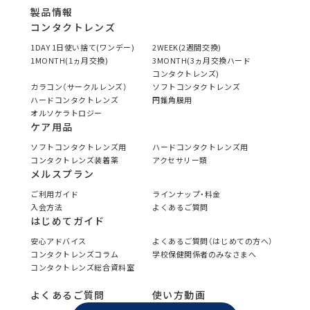
製品情報
コンタクトレンズ
1DAY 1日使い捨て(ワンデー)
2WEEK(2週間交換)
1MONTH(1ヵ月交換)
3MONTH(3ヵ月交換ハード
コンタクトレンズ)
カラコン（サークルレンズ）
ソフトコンタクトレンズ
ハードコンタクトレンズ
円錐角膜用
オルソケラトロジー
ケア用品
ソフトコンタクトレンズ用
ハードコンタクトレンズ用
コンタクトレンズ装着薬
アクセサリー類
メルスプラン
ご利用ガイド
ラインナップ・料金
入会方法
よくあるご質問
はじめてガイド
安心アドバイス
よくあるご質問（はじめての方へ）
コンタクトレンズコラム
学校保健関係者のみなさまへ
コンタクトレンズ総合資料室
よくあるご質問
使い方動画