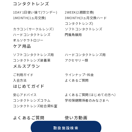
コンタクトレンズ
1DAY 1日使い捨て(ワンデー)
2WEEK(2週間交換)
1MONTH(1ヵ月交換)
3MONTH(3ヵ月交換ハード
コンタクトレンズ)
カラコン（サークルレンズ）
ソフトコンタクトレンズ
ハードコンタクトレンズ
円錐角膜用
オルソケラトロジー
ケア用品
ソフトコンタクトレンズ用
ハードコンタクトレンズ用
コンタクトレンズ装着薬
アクセサリー類
メルスプラン
ご利用ガイド
ラインナップ・料金
入会方法
よくあるご質問
はじめてガイド
安心アドバイス
よくあるご質問（はじめての方へ）
コンタクトレンズコラム
学校保健関係者のみなさまへ
コンタクトレンズ総合資料室
よくあるご質問
使い方動画
取扱施設検索