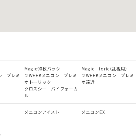
Magic90枚パック
Magic toric（乱視用）
ン プレミ
２WEEKメニコン プレミ
２WEEKメニコン プレミ
オトーリック
オ遠近
クロスシー バイフォーカ
ル
メニコンアイスト
メニコンEX
S