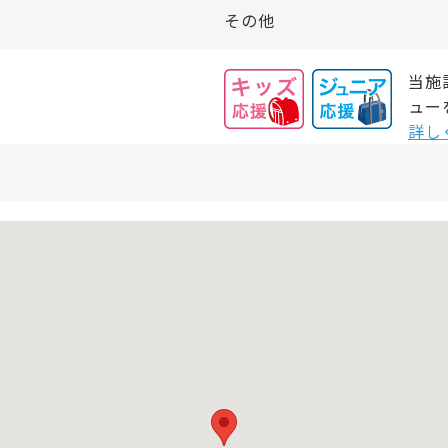
その他
当施
ュー
詳し