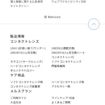
個⼈情報に関する公表事項
ウェブアクセシビリティ方針
サイトポリシー
© Menicon
製品情報
コンタクトレンズ
1DAY 1日使い捨て(ワンデー)
2WEEK(2週間交換)
1MONTH(1ヵ月交換)
3MONTH(3ヵ月交換ハード
コンタクトレンズ)
カラコン（サークルレンズ）
ソフトコンタクトレンズ
ハードコンタクトレンズ
円錐角膜用
オルソケラトロジー
ケア用品
ソフトコンタクトレンズ用
ハードコンタクトレンズ用
コンタクトレンズ装着薬
アクセサリー類
メルスプラン
ご利用ガイド
ラインナップ・料金
入会方法
よくあるご質問