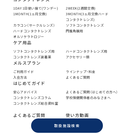
1DAY 1日使い捨て(ワンデー)
2WEEK(2週間交換)
1MONTH(1ヵ月交換)
3MONTH(3ヵ月交換ハード
コンタクトレンズ)
カラコン（サークルレンズ）
ソフトコンタクトレンズ
ハードコンタクトレンズ
円錐角膜用
オルソケラトロジー
ケア用品
ソフトコンタクトレンズ用
ハードコンタクトレンズ用
コンタクトレンズ装着薬
アクセサリー類
メルスプラン
ご利用ガイド
ラインナップ・料金
入会方法
よくあるご質問
はじめてガイド
安心アドバイス
よくあるご質問（はじめての方へ）
コンタクトレンズコラム
学校保健関係者のみなさまへ
コンタクトレンズ総合資料室
よくあるご質問
使い方動画
取扱施設検索