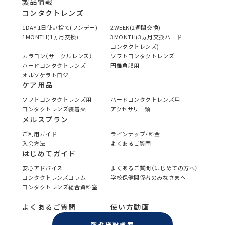
製品情報
コンタクトレンズ
1DAY 1日使い捨て(ワンデー)
2WEEK(2週間交換)
1MONTH(1ヵ月交換)
3MONTH(3ヵ月交換ハード
コンタクトレンズ)
カラコン（サークルレンズ）
ソフトコンタクトレンズ
ハードコンタクトレンズ
円錐角膜用
オルソケラトロジー
ケア用品
ソフトコンタクトレンズ用
ハードコンタクトレンズ用
コンタクトレンズ装着薬
アクセサリー類
メルスプラン
ご利用ガイド
ラインナップ・料金
入会方法
よくあるご質問
はじめてガイド
安心アドバイス
よくあるご質問（はじめての方へ）
コンタクトレンズコラム
学校保健関係者のみなさまへ
コンタクトレンズ総合資料室
よくあるご質問
使い方動画
取扱施設検索