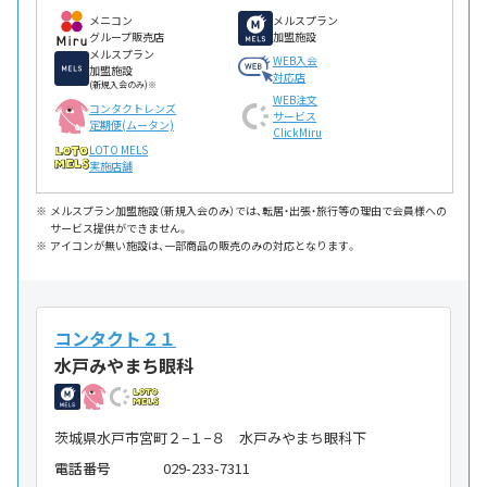
メニコン
メルスプラン
グループ販売店
加盟施設
メルスプラン
WEB入会
加盟施設
対応店
(新規入会のみ)※
WEB注文
コンタクトレンズ
サービス
定期便(ムータン)
ClickMiru
LOTO MELS
実施店舗
メルスプラン加盟施設（新規入会のみ）では、転居・出張・旅行等の理由で会員様への
サービス提供ができません。
アイコンが無い施設は、一部商品の販売のみの対応となります。
コンタクト２１
水戸みやまち眼科
茨城県水戸市宮町２−１−８ 水戸みやまち眼科下
電話番号
029-233-7311