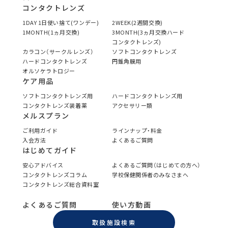
コンタクトレンズ
1DAY 1日使い捨て(ワンデー)
2WEEK(2週間交換)
1MONTH(1ヵ月交換)
3MONTH(3ヵ月交換ハード
コンタクトレンズ)
カラコン（サークルレンズ）
ソフトコンタクトレンズ
ハードコンタクトレンズ
円錐角膜用
オルソケラトロジー
ケア用品
ソフトコンタクトレンズ用
ハードコンタクトレンズ用
コンタクトレンズ装着薬
アクセサリー類
メルスプラン
ご利用ガイド
ラインナップ・料金
入会方法
よくあるご質問
はじめてガイド
安心アドバイス
よくあるご質問（はじめての方へ）
コンタクトレンズコラム
学校保健関係者のみなさまへ
コンタクトレンズ総合資料室
よくあるご質問
使い方動画
取扱施設検索