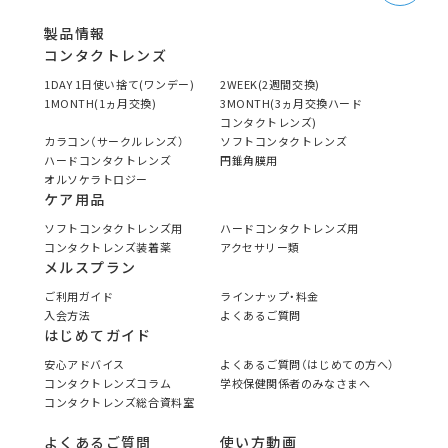
製品情報
コンタクトレンズ
1DAY 1日使い捨て(ワンデー)
2WEEK(2週間交換)
1MONTH(1ヵ月交換)
3MONTH(3ヵ月交換ハード
コンタクトレンズ)
カラコン（サークルレンズ）
ソフトコンタクトレンズ
ハードコンタクトレンズ
円錐角膜用
オルソケラトロジー
ケア用品
ソフトコンタクトレンズ用
ハードコンタクトレンズ用
コンタクトレンズ装着薬
アクセサリー類
メルスプラン
ご利用ガイド
ラインナップ・料金
入会方法
よくあるご質問
はじめてガイド
安心アドバイス
よくあるご質問（はじめての方へ）
コンタクトレンズコラム
学校保健関係者のみなさまへ
コンタクトレンズ総合資料室
よくあるご質問
使い方動画