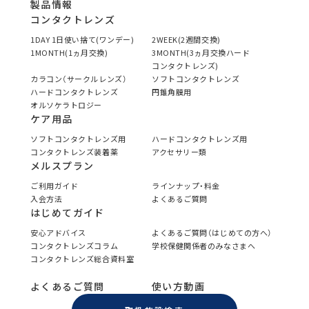
製品情報
コンタクトレンズ
1DAY 1日使い捨て(ワンデー)
2WEEK(2週間交換)
1MONTH(1ヵ月交換)
3MONTH(3ヵ月交換ハード
コンタクトレンズ)
カラコン（サークルレンズ）
ソフトコンタクトレンズ
ハードコンタクトレンズ
円錐角膜用
オルソケラトロジー
ケア用品
ソフトコンタクトレンズ用
ハードコンタクトレンズ用
コンタクトレンズ装着薬
アクセサリー類
メルスプラン
ご利用ガイド
ラインナップ・料金
入会方法
よくあるご質問
はじめてガイド
安心アドバイス
よくあるご質問（はじめての方へ）
コンタクトレンズコラム
学校保健関係者のみなさまへ
コンタクトレンズ総合資料室
よくあるご質問
使い方動画