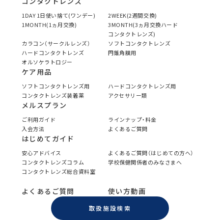
コンタクトレンズ
1DAY 1日使い捨て(ワンデー)
2WEEK(2週間交換)
1MONTH(1ヵ月交換)
3MONTH(3ヵ月交換ハード
コンタクトレンズ)
カラコン（サークルレンズ）
ソフトコンタクトレンズ
ハードコンタクトレンズ
円錐角膜用
オルソケラトロジー
ケア用品
ソフトコンタクトレンズ用
ハードコンタクトレンズ用
コンタクトレンズ装着薬
アクセサリー類
メルスプラン
ご利用ガイド
ラインナップ・料金
入会方法
よくあるご質問
はじめてガイド
安心アドバイス
よくあるご質問（はじめての方へ）
コンタクトレンズコラム
学校保健関係者のみなさまへ
コンタクトレンズ総合資料室
よくあるご質問
使い方動画
取扱施設検索