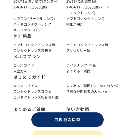
1DAY 1日使い捨て(ワンデー)
2WEEK(2週間交換)
1MONTH(1ヵ月交換)
3MONTH(3ヵ月交換ハード
コンタクトレンズ)
カラコン（サークルレンズ）
ソフトコンタクトレンズ
ハードコンタクトレンズ
円錐角膜用
オルソケラトロジー
ケア用品
ソフトコンタクトレンズ用
ハードコンタクトレンズ用
コンタクトレンズ装着薬
アクセサリー類
メルスプラン
ご利用ガイド
ラインナップ・料金
入会方法
よくあるご質問
はじめてガイド
安心アドバイス
よくあるご質問（はじめての方へ）
コンタクトレンズコラム
学校保健関係者のみなさまへ
コンタクトレンズ総合資料室
よくあるご質問
使い方動画
取扱施設検索