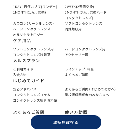
1DAY 1日使い捨て(ワンデー)
2WEEK(2週間交換)
1MONTH(1ヵ月交換)
3MONTH(3ヵ月交換ハード
コンタクトレンズ)
カラコン（サークルレンズ）
ソフトコンタクトレンズ
ハードコンタクトレンズ
円錐角膜用
オルソケラトロジー
ケア用品
ソフトコンタクトレンズ用
ハードコンタクトレンズ用
コンタクトレンズ装着薬
アクセサリー類
メルスプラン
ご利用ガイド
ラインナップ・料金
入会方法
よくあるご質問
はじめてガイド
安心アドバイス
よくあるご質問（はじめての方へ）
コンタクトレンズコラム
学校保健関係者のみなさまへ
コンタクトレンズ総合資料室
よくあるご質問
使い方動画
取扱施設検索