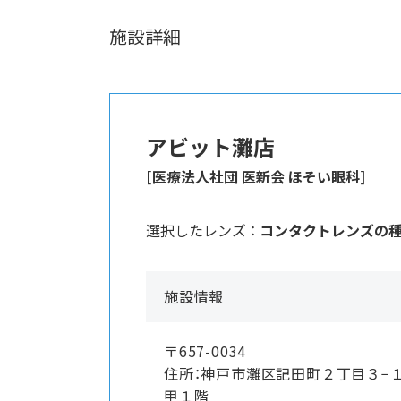
施設詳細
アビット灘店
[医療法人社団 医新会 ほそい眼科]
選択したレンズ ：
コンタクトレンズの
施設情報
〒657-0034
住所：神戸市灘区記田町２丁目３−
甲１階