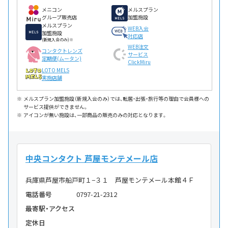
メニコン
メルスプラン
グループ販売店
加盟施設
メルスプラン
WEB入会
加盟施設
対応店
(新規入会のみ)※
WEB注文
コンタクトレンズ
サービス
定期便(ムータン)
ClickMiru
LOTO MELS
実施店舗
メルスプラン加盟施設（新規入会のみ）では、転居・出張・旅行等の理由で会員様への
サービス提供ができません。
アイコンが無い施設は、一部商品の販売のみの対応となります。
中央コンタクト 芦屋モンテメール店
兵庫県芦屋市船戸町１−３１ 芦屋モンテメール本館４Ｆ
電話番号
0797-21-2312
最寄駅・アクセス
定休日