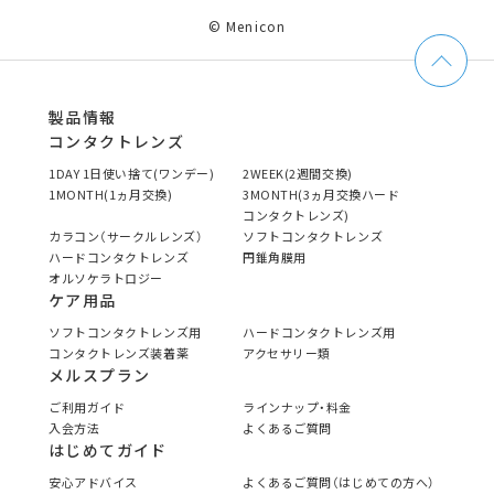
© Menicon
製品情報
コンタクトレンズ
1DAY 1日使い捨て(ワンデー)
2WEEK(2週間交換)
1MONTH(1ヵ月交換)
3MONTH(3ヵ月交換ハード
コンタクトレンズ)
カラコン（サークルレンズ）
ソフトコンタクトレンズ
ハードコンタクトレンズ
円錐角膜用
オルソケラトロジー
ケア用品
ソフトコンタクトレンズ用
ハードコンタクトレンズ用
コンタクトレンズ装着薬
アクセサリー類
メルスプラン
ご利用ガイド
ラインナップ・料金
入会方法
よくあるご質問
はじめてガイド
安心アドバイス
よくあるご質問（はじめての方へ）