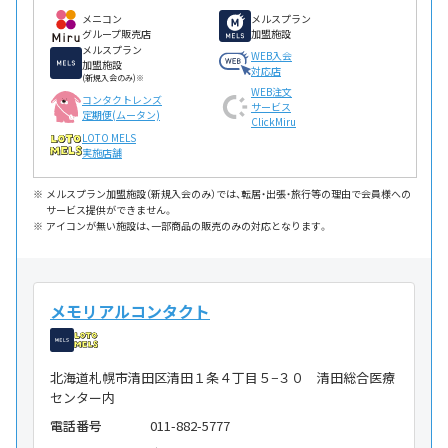
メニコン
メルスプラン
グループ販売店
加盟施設
メルスプラン
WEB入会
加盟施設
対応店
(新規入会のみ)※
WEB注文
コンタクトレンズ
サービス
定期便(ムータン)
ClickMiru
LOTO MELS
実施店舗
メルスプラン加盟施設（新規入会のみ）では、転居・出張・旅行等の理由で会員様への
サービス提供ができません。
アイコンが無い施設は、一部商品の販売のみの対応となります。
メモリアルコンタクト
北海道札幌市清田区清田１条４丁目５−３０ 清田総合医療
センター内
電話番号
011-882-5777