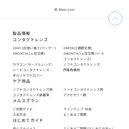
© Menicon
製品情報
コンタクトレンズ
1DAY 1日使い捨て(ワンデー)
2WEEK(2週間交換)
1MONTH(1ヵ月交換)
3MONTH(3ヵ月交換ハード
コンタクトレンズ)
カラコン（サークルレンズ）
ソフトコンタクトレンズ
ハードコンタクトレンズ
円錐角膜用
オルソケラトロジー
ケア用品
ソフトコンタクトレンズ用
ハードコンタクトレンズ用
コンタクトレンズ装着薬
アクセサリー類
メルスプラン
ご利用ガイド
ラインナップ・料金
入会方法
よくあるご質問
はじめてガイド
安心アドバイス
よくあるご質問（はじめての方へ）