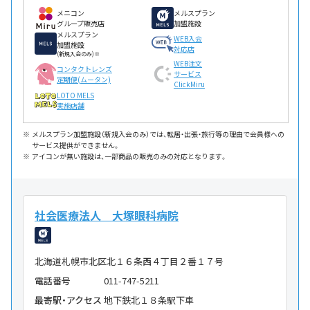
メニコン
メルスプラン
グループ販売店
加盟施設
メルスプラン
WEB入会
加盟施設
対応店
(新規入会のみ)※
WEB注文
コンタクトレンズ
サービス
定期便(ムータン)
ClickMiru
LOTO MELS
実施店舗
メルスプラン加盟施設（新規入会のみ）では、転居・出張・旅行等の理由で会員様への
サービス提供ができません。
アイコンが無い施設は、一部商品の販売のみの対応となります。
社会医療法人 大塚眼科病院
北海道札幌市北区北１６条西４丁目２番１７号
電話番号
011-747-5211
最寄駅・アクセス
地下鉄北１８条駅下車