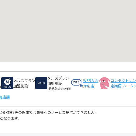
メルスプラン
メルスプラン
WEB入会
コンタクトレ
加盟施設
店
加盟施設
対応店
定期便(ムータン
(新規入会のみ)※
施店舗
・出張・旅行等の理由で会員様へのサービス提供ができません。
となります。