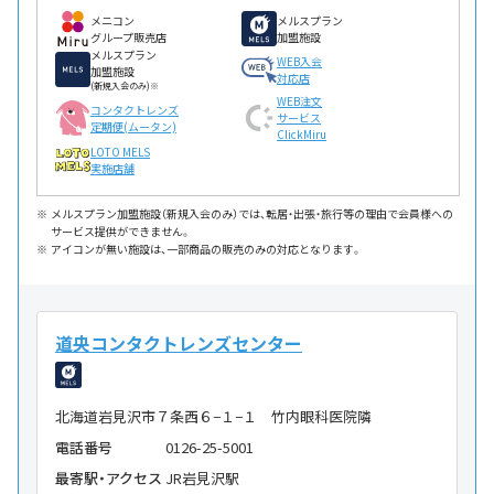
メニコン
メルスプラン
グループ販売店
加盟施設
メルスプラン
WEB入会
加盟施設
対応店
(新規入会のみ)※
WEB注文
コンタクトレンズ
サービス
定期便(ムータン)
ClickMiru
LOTO MELS
実施店舗
メルスプラン加盟施設（新規入会のみ）では、転居・出張・旅行等の理由で会員様への
サービス提供ができません。
アイコンが無い施設は、一部商品の販売のみの対応となります。
道央コンタクトレンズセンター
北海道岩見沢市７条西６−１−１ 竹内眼科医院隣
電話番号
0126-25-5001
最寄駅・アクセス
JR岩見沢駅