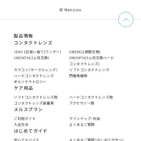
© Menicon
製品情報
コンタクトレンズ
1DAY 1日使い捨て(ワンデー)
2WEEK(2週間交換)
1MONTH(1ヵ月交換)
3MONTH(3ヵ月交換ハード
コンタクトレンズ)
カラコン（サークルレンズ）
ソフトコンタクトレンズ
ハードコンタクトレンズ
円錐角膜用
オルソケラトロジー
ケア用品
ソフトコンタクトレンズ用
ハードコンタクトレンズ用
コンタクトレンズ装着薬
アクセサリー類
メルスプラン
ご利用ガイド
ラインナップ・料金
入会方法
よくあるご質問
はじめてガイド
安心アドバイス
よくあるご質問（はじめての方へ）