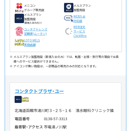
メニコン
メルスプラン
グループ販売店
加盟施設
メルスプラン
WEB入会
加盟施設
対応店
(新規入会のみ)※
WEB注文
コンタクトレンズ
サービス
定期便(ムータン)
ClickMiru
LOTO MELS
実施店舗
メルスプラン加盟施設（新規入会のみ）では、転居・出張・旅行等の理由で会員
様へのサービス提供ができません。
アイコンが無い施設は、一部商品の販売のみの対応となります。
コンタクトプラザ・ユー
北海道函館市湯川町３−２５−１６ 清水眼科クリニック隣
電話番号
0138-57-3313
最寄駅・アクセス
市電湯ノ川駅