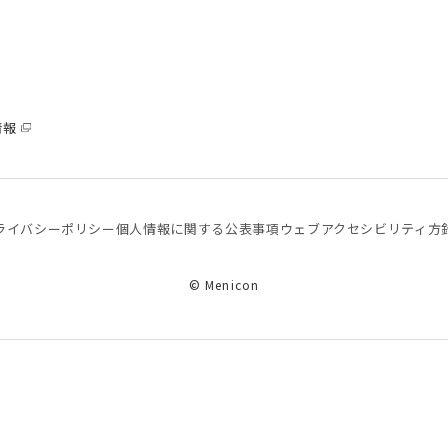
情報
ライバシーポリシー
個⼈情報に関する公表事項
ウェブアクセシビリティ方
© Menicon