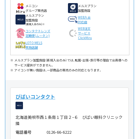
メニコン
メルスプラン
グループ販売店
加盟施設
メルスプラン
WEB入会
加盟施設
対応店
(新規入会のみ)※
WEB注文
コンタクトレンズ
サービス
定期便(ムータン)
ClickMiru
LOTO MELS
実施店舗
メルスプラン加盟施設（新規入会のみ）では、転居・出張・旅行等の理由で会員様への
サービス提供ができません。
アイコンが無い施設は、一部商品の販売のみの対応となります。
びばいコンタクト
北海道美唄市西１条南１丁目２−６ びばい眼科クリニック
隣
電話番号
0126-66-6222