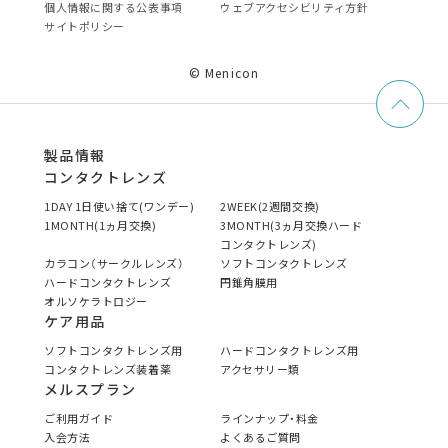
個⼈情報に関する公表事項
ウェブアクセシビリティ方針
サイトポリシー
© Menicon
製品情報
コンタクトレンズ
1DAY 1日使い捨て(ワンデー)
2WEEK(2週間交換)
1MONTH(1ヵ月交換)
3MONTH(3ヵ月交換ハード
コンタクトレンズ)
カラコン（サークルレンズ）
ソフトコンタクトレンズ
ハードコンタクトレンズ
円錐角膜用
オルソケラトロジー
ケア用品
ソフトコンタクトレンズ用
ハードコンタクトレンズ用
コンタクトレンズ装着薬
アクセサリー類
メルスプラン
ご利用ガイド
ラインナップ・料金
入会方法
よくあるご質問