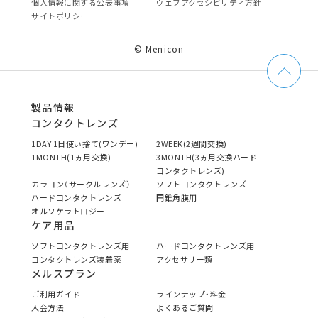
個⼈情報に関する公表事項
ウェブアクセシビリティ方針
サイトポリシー
© Menicon
製品情報
コンタクトレンズ
1DAY 1日使い捨て(ワンデー)
2WEEK(2週間交換)
1MONTH(1ヵ月交換)
3MONTH(3ヵ月交換ハード
コンタクトレンズ)
カラコン（サークルレンズ）
ソフトコンタクトレンズ
ハードコンタクトレンズ
円錐角膜用
オルソケラトロジー
ケア用品
ソフトコンタクトレンズ用
ハードコンタクトレンズ用
コンタクトレンズ装着薬
アクセサリー類
メルスプラン
ご利用ガイド
ラインナップ・料金
入会方法
よくあるご質問