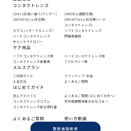
コンタクトレンズ
1DAY 1日使い捨て(ワンデー)
2WEEK(2週間交換)
1MONTH(1ヵ月交換)
3MONTH(3ヵ月交換ハード
コンタクトレンズ)
カラコン（サークルレンズ）
ソフトコンタクトレンズ
ハードコンタクトレンズ
円錐角膜用
オルソケラトロジー
ケア用品
ソフトコンタクトレンズ用
ハードコンタクトレンズ用
コンタクトレンズ装着薬
アクセサリー類
メルスプラン
ご利用ガイド
ラインナップ・料金
入会方法
よくあるご質問
はじめてガイド
安心アドバイス
よくあるご質問（はじめての方へ）
コンタクトレンズコラム
学校保健関係者のみなさまへ
コンタクトレンズ総合資料室
よくあるご質問
使い方動画
取扱施設検索