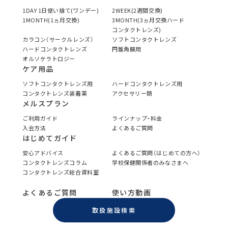
1DAY 1日使い捨て(ワンデー)
2WEEK(2週間交換)
1MONTH(1ヵ月交換)
3MONTH(3ヵ月交換ハード
コンタクトレンズ)
カラコン（サークルレンズ）
ソフトコンタクトレンズ
ハードコンタクトレンズ
円錐角膜用
オルソケラトロジー
ケア用品
ソフトコンタクトレンズ用
ハードコンタクトレンズ用
コンタクトレンズ装着薬
アクセサリー類
メルスプラン
ご利用ガイド
ラインナップ・料金
入会方法
よくあるご質問
はじめてガイド
安心アドバイス
よくあるご質問（はじめての方へ）
コンタクトレンズコラム
学校保健関係者のみなさまへ
コンタクトレンズ総合資料室
よくあるご質問
使い方動画
取扱施設検索