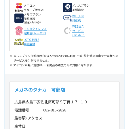
メニコン
メルスプラン
グループ販売店
加盟施設
メルスプラン
WEB入会
加盟施設
対応店
(新規入会のみ)※
WEB注文
コンタクトレンズ
サービス
定期便(ムータン)
ClickMiru
LOTO MELS
実施店舗
メルスプラン加盟施設（新規入会のみ）では、転居・出張・旅行等の理由で会員様への
サービス提供ができません。
アイコンが無い施設は、一部商品の販売のみの対応となります。
メガネのタナカ 可部店
広島県広島市安佐北区可部５丁目１７−１０
電話番号
082-815-2828
最寄駅・アクセス
定休日