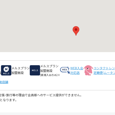
メルスプラン
メルスプラン
WEB入会
コンタクトレ
加盟施設
店
加盟施設
対応店
定期便(ムータン
(新規入会のみ)※
施店舗
・出張・旅行等の理由で会員様へのサービス提供ができません。
となります。