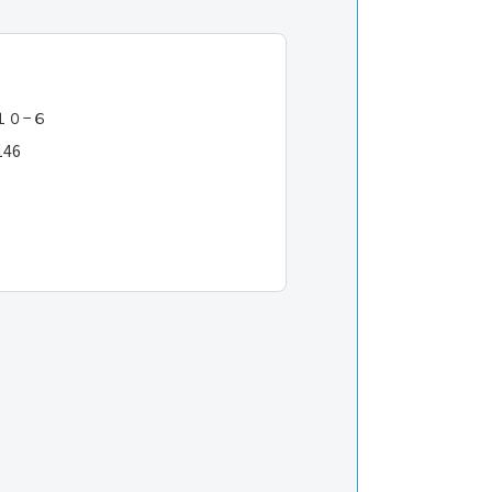
１０−６
146