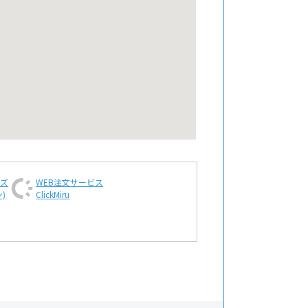
ンズ
WEB注文
サービス
)
ClickMiru