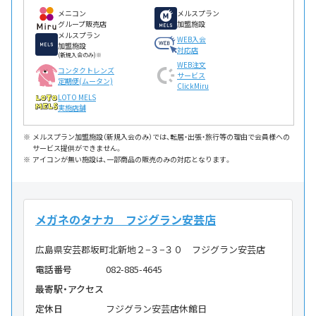
メニコン
メルスプラン
グループ販売店
加盟施設
メルスプラン
WEB入会
加盟施設
対応店
(新規入会のみ)※
WEB注文
コンタクトレンズ
サービス
定期便(ムータン)
ClickMiru
LOTO MELS
実施店舗
メルスプラン加盟施設（新規入会のみ）では、転居・出張・旅行等の理由で会員様への
サービス提供ができません。
アイコンが無い施設は、一部商品の販売のみの対応となります。
メガネのタナカ フジグラン安芸店
広島県安芸郡坂町北新地２−３−３０ フジグラン安芸店
電話番号
082-885-4645
最寄駅・アクセス
定休日
フジグラン安芸店休館日