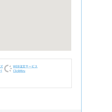
ンズ
WEB注文
サービス
)
ClickMiru