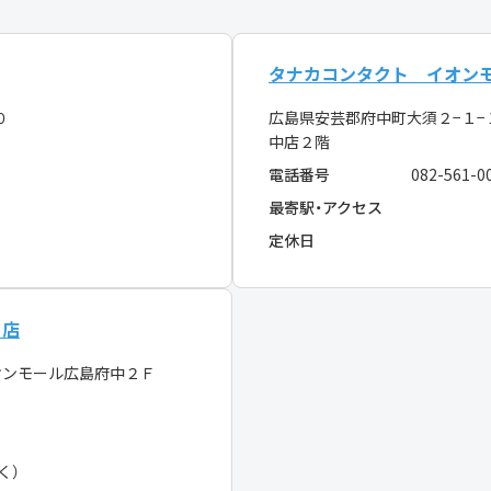
タナカコンタクト イオン
２０
広島県安芸郡府中町大須２−１−
中店２階
電話番号
082-561-0
最寄駅・アクセス
定休日
中店
オンモール広島府中２Ｆ
く）