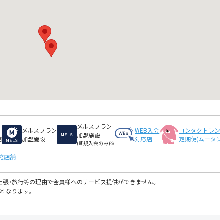
メルスプラン
メルスプラン
WEB入会
コンタクトレ
加盟施設
店
加盟施設
対応店
定期便(ムータン
(新規入会のみ)※
施店舗
・出張・旅行等の理由で会員様へのサービス提供ができません。
となります。